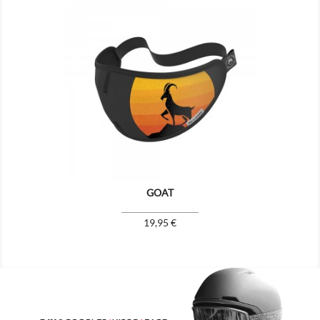

GOAT
Prix
19,95 €