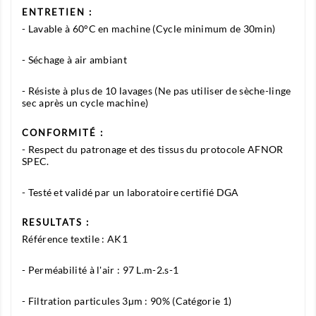
ENTRETIEN :
- Lavable à 60°C en machine (Cycle minimum de 30min)
- Séchage à air ambiant
- Résiste à plus de 10 lavages (Ne pas utiliser de sèche-linge
sec après un cycle machine)
CONFORMITÉ :
- Respect du patronage et des tissus du protocole AFNOR
SPEC.
- Testé et validé par un laboratoire certifié DGA
RESULTATS :
Référence textile : AK1
- Perméabilité à l'air : 97 L.m-2.s-1
- Filtration particules 3µm : 90% (Catégorie 1)