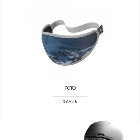

FOTO
Prix
19,95 €