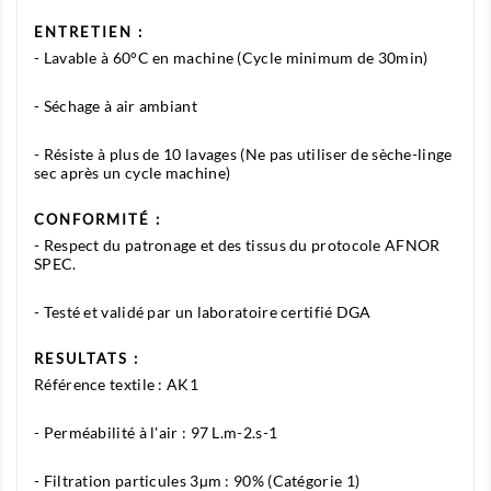
ENTRETIEN :
- Lavable à 60°C en machine (Cycle minimum de 30min)
- Séchage à air ambiant
- Résiste à plus de 10 lavages (Ne pas utiliser de sèche-linge
sec après un cycle machine)
CONFORMITÉ :
- Respect du patronage et des tissus du protocole AFNOR
SPEC.
- Testé et validé par un laboratoire certifié DGA
RESULTATS :
Référence textile : AK1
- Perméabilité à l'air : 97 L.m-2.s-1
- Filtration particules 3µm : 90% (Catégorie 1)