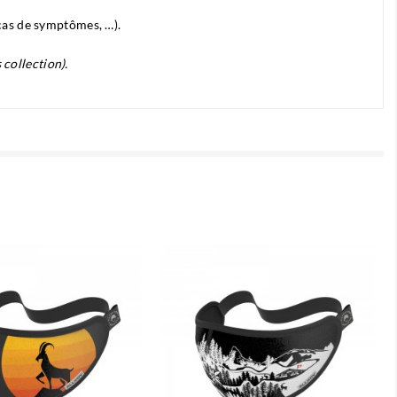
 cas de symptômes, …).
collection).

