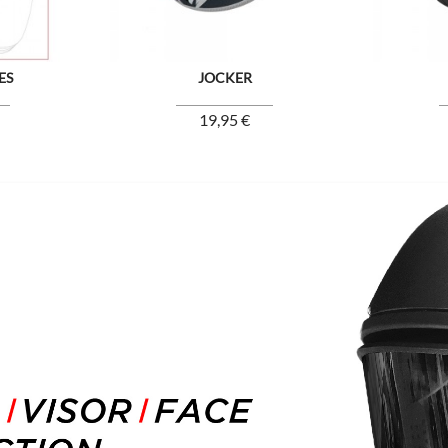
ES
JOCKER
Prix
19,95 €