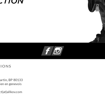
Facebook
Instagram
IONS
artin, BP 80133
ien en genevois
t(at)allkov.com