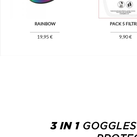
RAINBOW
PACK 5 FILTR
Prix
Prix
19,95 €
9,90 €